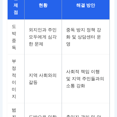
제
현황
해결 방안
점
도
외지인과 주민
중독 방지 정책 강
박
모두에게 심각
화 및 상담센터 운
중
한 문제
영
독
부
정
사회적 책임 이행
적
지역 사회와의
및 지역 주민들과의
이
갈등
소통 강화
미
지
범
죄
도박으로 인한
출입자 관리 및 안