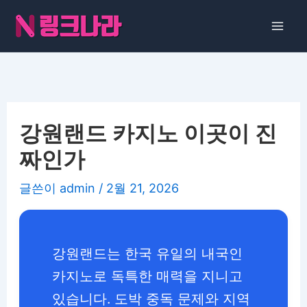
콘
텐
츠
로
건
너
뛰
강원랜드 카지노 이곳이 진
기
짜인가
글쓴이
admin
/
2월 21, 2026
강원랜드는 한국 유일의 내국인
카지노로 독특한 매력을 지니고
있습니다. 도박 중독 문제와 지역