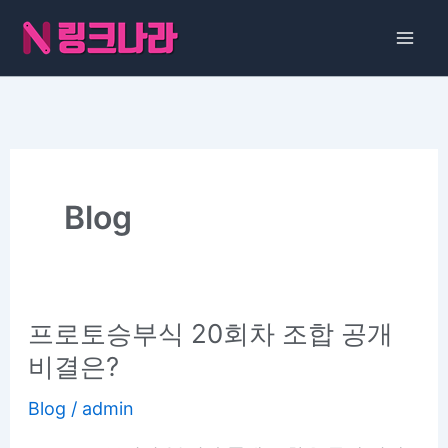
콘
텐
츠
로
건
너
뛰
Blog
기
프로토승부식 20회차 조합 공개
프
로
비결은?
토
Blog
/
admin
승
부