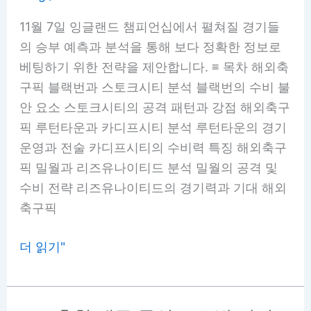
구
픽
11월 7일 잉글랜드 챔피언십에서 펼쳐질 경기들
잉
의 승부 예측과 분석을 통해 보다 정확한 정보로
글
베팅하기 위한 전략을 제안합니다. ≡ 목차 해외축
랜
구픽 블랙번과 스토크시티 분석 블랙번의 수비 불
드
안 요소 스토크시티의 공격 패턴과 강점 해외축구
챔
픽 루턴타운과 카디프시티 분석 루턴타운의 경기
피
운영과 전술 카디프시티의 수비력 특징 해외축구
언
픽 밀월과 리즈유나이티드 분석 밀월의 공격 및
십
수비 전략 리즈유나이티드의 경기력과 기대 해외
승
축구픽
부
예
더 읽기"
측